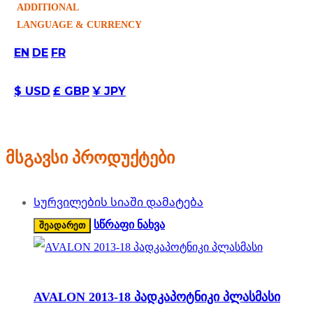
ADDITIONAL
LANGUAGE & CURRENCY
90,00
₾
EN
DE
FR
შეადარეთ
$ USD
£ GBP
¥ JPY
Სურვილების სიაში დამატება
არტიკული:
65
კატეგორია:
Uncategorized
მსგავსი პროდუქტები
Სურვილების სიაში დამატება
სწრაფი ნახვა
შეადარეთ
AVALON 2013-18 პადკაპოტნიკი პლასმასი