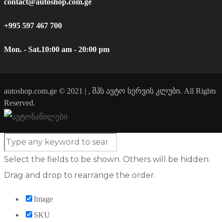
contact@autoshop.com.ge
+995 597 467 700
Mon. - Sat.
10:00 am - 20:00 pm
autoshop.com.ge © 2021 | , შპს ავტო სერვის კლუბი. All Rights
Reserved.
Select the fields to be shown. Others will be hidden.
Drag and drop to rearrange the order.
Image
SKU