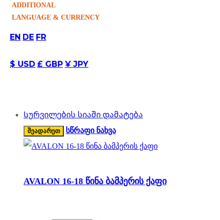
ADDITIONAL
LANGUAGE & CURRENCY
შეადარეთ
Სურვილების სიაში დამატება
EN
DE
FR
არტიკული:
366,367
კატეგორია:
Uncategorized
$ USD
£ GBP
¥ JPY
მსგავსი პროდუქტები
Სურვილების სიაში დამატება
სწრაფი ნახვა
შეადარეთ
AVALON 16-18 წინა ბამპერის ქაფი