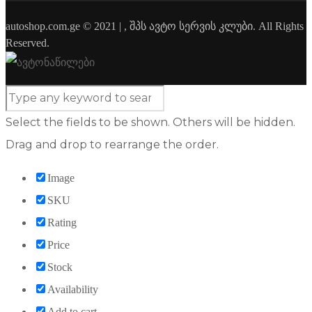
autoshop.com.ge © 2021 | , შპს ავტო სერვის კლუბი. All Rights
Reserved.
Select the fields to be shown. Others will be hidden.
Drag and drop to rearrange the order.
Image
SKU
Rating
Price
Stock
Availability
Add to cart