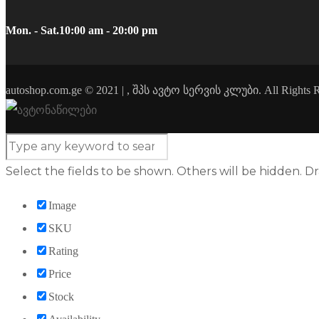
Mon. - Sat.
10:00 am - 20:00 pm
autoshop.com.ge © 2021 | , შპს ავტო სერვის კლუბი. All Rights R
Select the fields to be shown. Others will be hidden. D
Image
SKU
Rating
Price
Stock