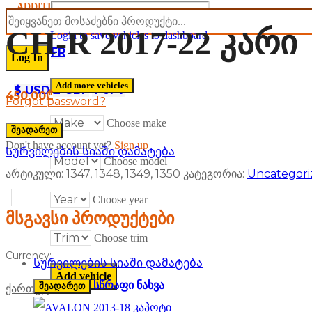
ADDITIONAL
Password
LANGUAGE & CURRENCY
CH-R 2017-22 კარი
Login to save vehicles to dashboard
EN
DE
FR
Add more vehicles
$ USD
£ GBP
¥ JPY
450,00
₾
Forgot password?
Choose make
შეადარეთ
Don't have account yet?
Sign up
Სურვილების სიაში დამატება
Choose model
არტიკული:
1347, 1348, 1349, 1350
კატეგორია:
Uncategori
Choose year
მსგავსი პროდუქტები
Choose trim
Currency:
Სურვილების სიაში დამატება
სწრაფი ნახვა
შეადარეთ
ქართული