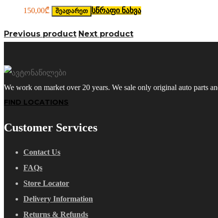
150,00
₾
სწრაფი ნახვა
შეადარეთ
Previous product
Next product
We work on market over 20 years. We sale only original auto parts a
FIND LOCATIONS
Customer Services
Contact Us
FAQs
Store Locator
Delivery Information
Returns & Refunds