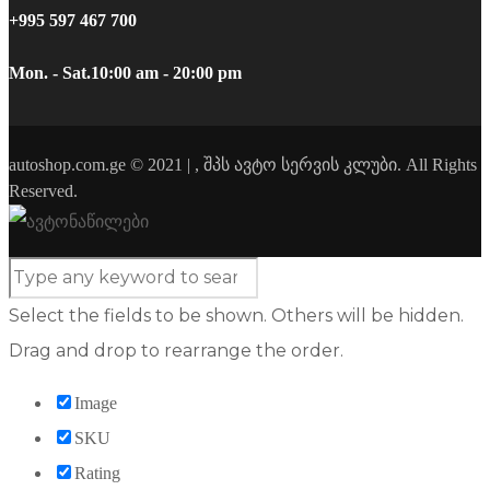
+995 597 467 700
Mon. - Sat.
10:00 am - 20:00 pm
autoshop.com.ge © 2021 | , შპს ავტო სერვის კლუბი. All Rights
Reserved.
Select the fields to be shown. Others will be hidden.
Drag and drop to rearrange the order.
Image
SKU
Rating