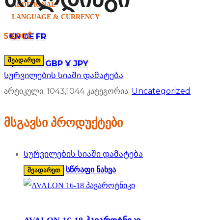
ADDITIONAL
LANGUAGE & CURRENCY
50,00
₾
EN
DE
FR
შეადარეთ
$ USD
£ GBP
¥ JPY
Სურვილების სიაში დამატება
არტიკული:
1043,1044
კატეგორია:
Uncategorized
მსგავსი პროდუქტები
Სურვილების სიაში დამატება
სწრაფი ნახვა
შეადარეთ