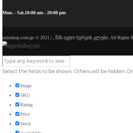
Mon. - Sat.
10:00 am - 20:00 pm
autoshop.com.ge © 2021 | , შპს ავტო სერვის კლუბი. All Rights R
Select the fields to be shown. Others will be hidden. D
Image
SKU
Rating
Price
Stock