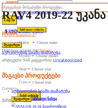
ADDITIONAL
Password
LANGUAGE & CURRENCY
RAV4 2019-22 უკან
Login to save vehicles to dashboard
EN
DE
FR
Add more vehicles
$ USD
£ GBP
¥ JPY
190,00
₾
Forgot password?
Choose make
შეადარეთ
Don't have account yet?
Sign up
Სურვილების სიაში დამატება
Choose model
არტიკული:
946
კატეგორია:
Uncategorized
Choose year
მსგავსი პროდუქტები
Choose trim
Currency:
Სურვილების სიაში დამატება
სწრაფი ნახვა
შეადარეთ
ქართული