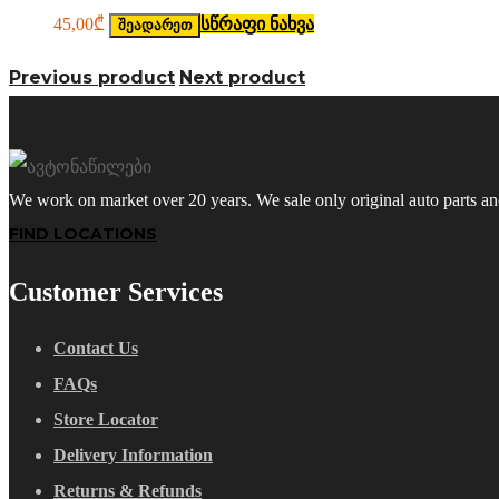
45,00
₾
სწრაფი ნახვა
შეადარეთ
Previous product
Next product
We work on market over 20 years. We sale only original auto parts a
FIND LOCATIONS
Customer Services
Contact Us
FAQs
Store Locator
Delivery Information
Returns & Refunds